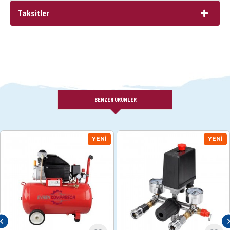
Taksitler
BENZER ÜRÜNLER
YENI
YENI