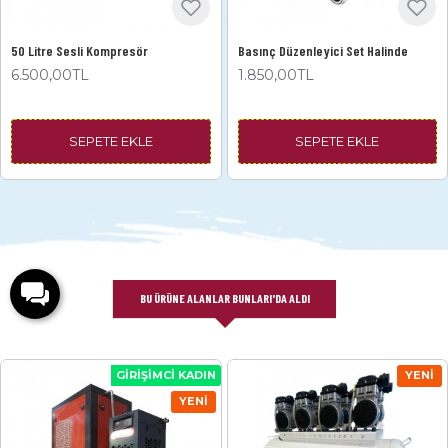
50 Litre Sesli Kompresör
Basınç Düzenleyici Set Halinde
6.500,00TL
1.850,00TL
SEPETE EKLE
SEPETE EKLE
BU ÜRÜNE ALANLAR BUNLARI'DA ALDI
GIRIŞIMCI KADIN
YENI
YENI