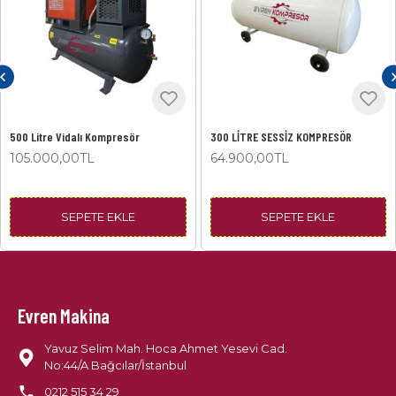
500 Litre Vidalı Kompresör
300 LİTRE SESSİZ KOMPRESÖR
105.000,00TL
64.900,00TL
SEPETE EKLE
SEPETE EKLE
Evren Makina
Yavuz Selim Mah. Hoca Ahmet Yesevi Cad.
No:44/A Bağcılar/İstanbul
0212 515 34 29