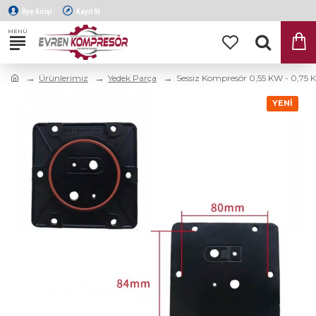
Üye Girişi
Kayıt Ol
Ürünlerimiz
Yedek Parça
Sessiz Kompresör 0,55 KW - 0,75
YENI