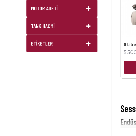
MOTOR ADETİ
TANK HACMİ
ETIKETLER
9 Litr
5.50
Sess
Endüs