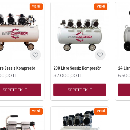
YENI
YENI
tre Sessiz Kompresör
200 Litre Sessiz Kompresör
24 Lit
00,00TL
32.000,00TL
6.50
SEPETE EKLE
SEPETE EKLE
YENI
YENI