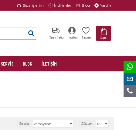
Siparişlerim
İndirimler
Blog
Yardım
Sipariş Takibi
Hesabım
Favoriler
Sepet
 SERVİS
BLOG
İLETİŞİM
Sırala:
Göster: