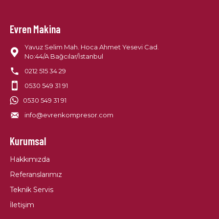
Evren Makina
Yavuz Selim Mah. Hoca Ahmet Yesevi Cad.
No:44/A Bağcılar/İstanbul
0212 515 34 29
0530 549 31 91
0530 549 31 91
info@evrenkompresor.com
Kurumsal
Hakkımızda
Referanslarımız
Teknik Servis
İletişim