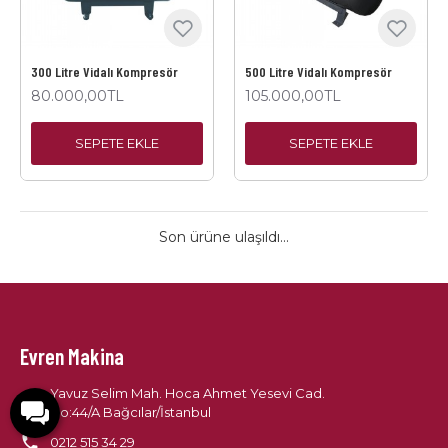
300 Litre Vidalı Kompresör
500 Litre Vidalı Kompresör
80.000,00TL
105.000,00TL
SEPETE EKLE
SEPETE EKLE
Son ürüne ulaşıldı...
Evren Makina
Yavuz Selim Mah. Hoca Ahmet Yesevi Cad.
No:44/A Bağcılar/İstanbul
0212 515 34 29