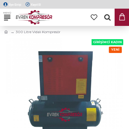
Üye Girişi
Kayıt Ol
300 Litre Vidalı Kompresör
GIRIŞIMCI KADIN
YENI