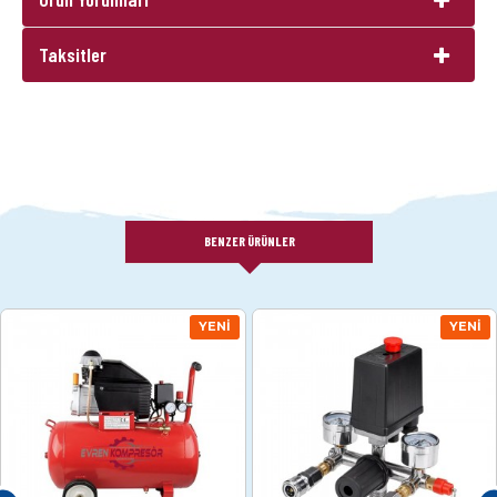
Taksitler
BENZER ÜRÜNLER
YENI
YENI