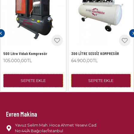
500 Litre Vidalı Kompresör
300 LİTRE SESSİZ KOMPRESÖR
105.000,00TL
64.900,00TL
SEPETE EKLE
SEPETE EKLE
Evren Makina
Yavuz Selim Mah. Hoca Ahmet Yesevi Cad.
No:44/A Bağcılar/İstanbul