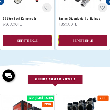
50 Litre Sesli Kompresör
Basınç Düzenleyici Set Halinde
6.500,00TL
1.850,00TL
SEPETE EKLE
SEPETE EKLE
BU ÜRÜNE ALANLAR BUNLARI'DA ALDI
GIRIŞIMCI KADIN
YENI
YENI