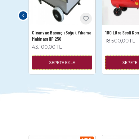
ak Soğuk
Cleanvac Basınçlı Soğuk Yıkama
100 Litre Sesli Ko
200
Makinası HP 250
18.500,00TL
43.100,00TL
E
SEPETE EKLE
SEPETE 