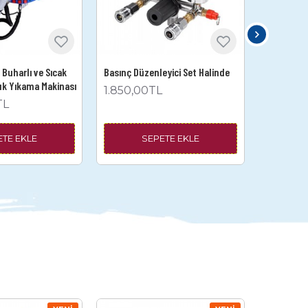
Buharlı ve Sıcak
Basınç Düzenleyici Set Halinde
300 Litre
tuk Yıkama Makinası
1.850,00TL
32.000
TL
ETE EKLE
SEPETE EKLE