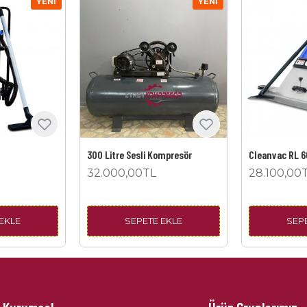
YENI
YENI
300 Litre Sesli Kompresör
Cleanvac RL 6
32.000,00TL
28.100,00
EKLE
SEPETE EKLE
SEP