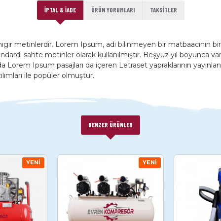
İPTAL & İADE
ÜRÜN YORUMLARI
TAKSITLER
mıgır metinlerdir. Lorem Ipsum, adı bilinmeyen bir matbaacının bi
 standardı sahte metinler olarak kullanılmıştır. Beşyüz yıl boyunc
rda Lorem Ipsum pasajları da içeren Letraset yapraklarının yayın
ımları ile popüler olmuştur.
BENZER ÜRÜNLER
YENI
YENI