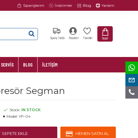
Siparişlerim
İndirimler
Blog
Yardım
Sipariş Takibi
Hesabım
Favoriler
Sepet
 SERVİS
BLOG
İLETİŞİM
presör Segman
Stock:
IN STOCK
Model:
YP-04
SEPETE EKLE
HEMEN SATIN AL