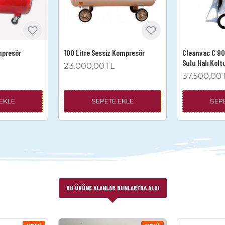
mpresör
100 Litre Sessiz Kompresör
Cleanvac C 90 
Sulu Halı Kol
23.000,00TL
37.500,00
EKLE
SEPETE EKLE
SEP
BU ÜRÜNE ALANLAR BUNLARI'DA ALDI