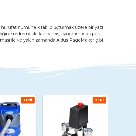
r hurufat numune kitabı oluşturmak üzere bir yazı
a varlığını sürdürmekle kalmamış, aynı zamanda pek
lanması ile ve yakın zamanda Aldus PageMaker gibi
YENI
YENI