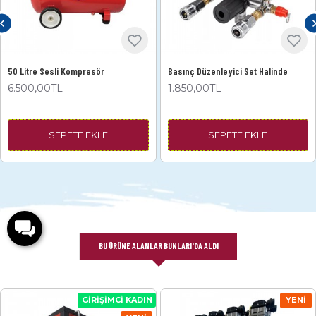
50 Litre Sesli Kompresör
Basınç Düzenleyici Set Halinde
6.500,00TL
1.850,00TL
SEPETE EKLE
SEPETE EKLE
BU ÜRÜNE ALANLAR BUNLARI'DA ALDI
GIRIŞIMCI KADIN
YENI