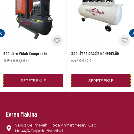
500 Litre Vidalı Kompresör
300 LİTRE SESSİZ KOMPRESÖR
105.000,00TL
64.900,00TL
SEPETE EKLE
SEPETE EKLE
Evren Makina
Yavuz Selim Mah. Hoca Ahmet Yesevi Cad.
No:44/A Bağcılar/İstanbul