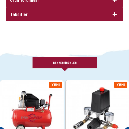
Taksitler
BENZER ÜRÜNLER
YENI
YENI