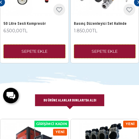
50 Litre Sesli Kompresör
Basınç Düzenleyici Set Halinde
6.500,00TL
1.850,00TL
SEPETE EKLE
SEPETE EKLE
BU ÜRÜNE ALANLAR BUNLARI'DA ALDI
GIRIŞIMCI KADIN
YENI
YENI