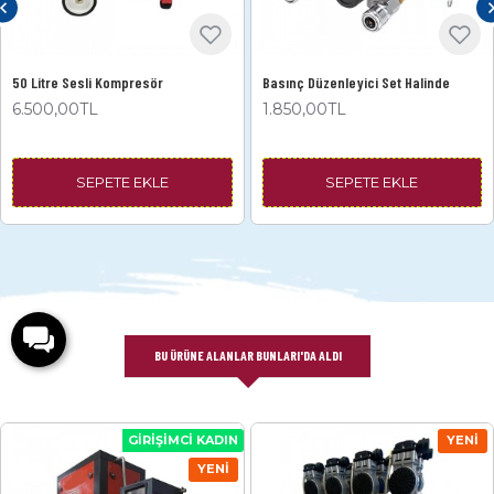
50 Litre Sesli Kompresör
Basınç Düzenleyici Set Halinde
6.500,00TL
1.850,00TL
SEPETE EKLE
SEPETE EKLE
BU ÜRÜNE ALANLAR BUNLARI'DA ALDI
GIRIŞIMCI KADIN
YENI
YENI