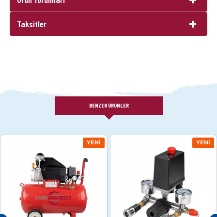
Taksitler
BENZER ÜRÜNLER
YENI
YENI