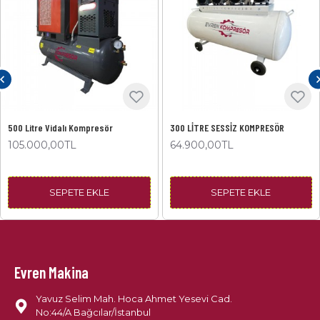
500 Litre Vidalı Kompresör
300 LİTRE SESSİZ KOMPRESÖR
105.000,00TL
64.900,00TL
SEPETE EKLE
SEPETE EKLE
Evren Makina
Yavuz Selim Mah. Hoca Ahmet Yesevi Cad.
No:44/A Bağcılar/İstanbul