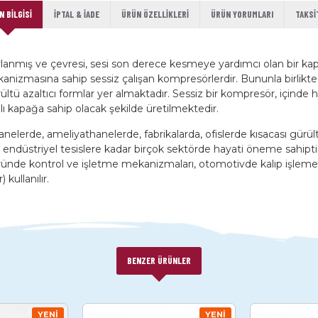
 BILGISI
İPTAL & İADE
ÜRÜN ÖZELLIKLERI
ÜRÜN YORUMLARI
TAKSI
arlanmış ve çevresi, sesi son derece kesmeye yardımcı olan bir kapa
anizmasına sahip sessiz çalışan kompresörlerdir. Bununla birlik
ltü azaltıcı formlar yer almaktadır. Sessiz bir kompresör, içinde 
lı kapağa sahip olacak şekilde üretilmektedir.
tanelerde, ameliyathanelerde, fabrikalarda, ofislerde kısacası g
düstriyel tesislere kadar birçok sektörde hayati öneme sahiptir. Ar
ründe kontrol ve işletme mekanizmaları, otomotivde kalıp işleme, 
kullanılır.
BENZER ÜRÜNLER
YENI
YENI