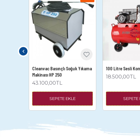
ak Soğuk
Cleanvac Basınçlı Soğuk Yıkama
100 Litre Sesli Ko
200
Makinası HP 250
18.500,00TL
43.100,00TL
E
SEPETE EKLE
SEPETE 