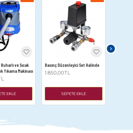
Buharlı ve Sıcak
Basınç Düzenleyici Set Halinde
300 Litre
tuk Yıkama Makinası
1.850,00TL
32.000
TL
ETE EKLE
SEPETE EKLE