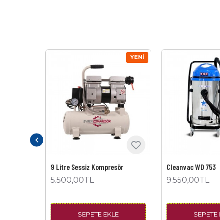
YENI
YENI
gman
9 Litre Sessiz Kompresör
Cleanvac WD 753
5.500,00TL
9.550,00TL
E
SEPETE EKLE
SEPETE 