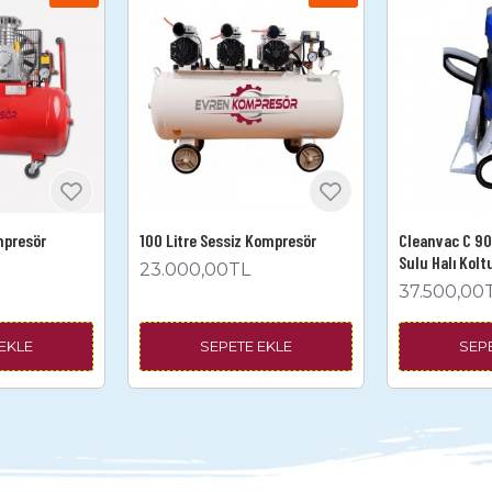
mpresör
100 Litre Sessiz Kompresör
Cleanvac C 90 
Sulu Halı Kol
23.000,00TL
37.500,00
EKLE
SEPETE EKLE
SEP