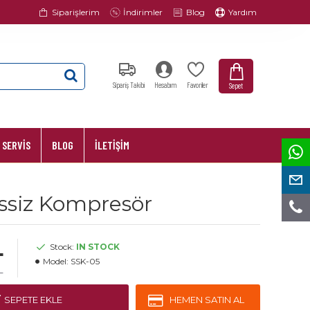
Siparişlerim
İndirimler
Blog
Yardım
Sipariş Takibi
Hesabım
Favoriler
Sepet
 SERVİS
BLOG
İLETİŞİM
essiz Kompresör
L
Stock:
IN STOCK
Model:
SSK-05
L
SEPETE EKLE
HEMEN SATIN AL