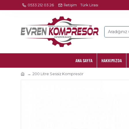
0533 212 03 26
İletişim
Türk Lirası
ANA SAYFA
HAKKIMIZDA
200 Litre Sessiz Kompresör