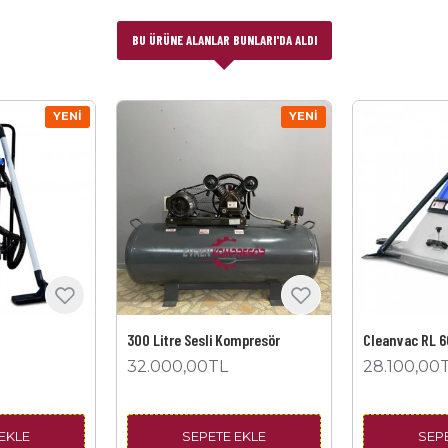
BU ÜRÜNE ALANLAR BUNLARI'DA ALDI
YENI
YENI
300 Litre Sesli Kompresör
Cleanvac RL 6
32.000,00TL
28.100,00
EKLE
SEPETE EKLE
SEP