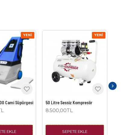
YENI
YENI
00 Cami Süpürgesi
50 Litre Sessiz Kompresör
50 Litre S
TL
8.500,00TL
6.500,
ETE EKLE
SEPETE EKLE