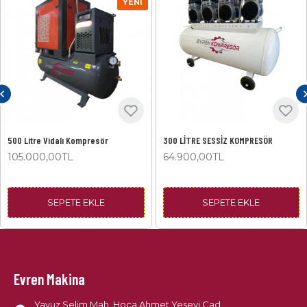
YENI
500 Litre Vidalı Kompresör
300 LİTRE SESSİZ KOMPRESÖR
105.000,00TL
64.900,00TL
SEPETE EKLE
SEPETE EKLE
Evren Makina
Yavuz Selim Mah. Hoca Ahmet Yesevi Cad.