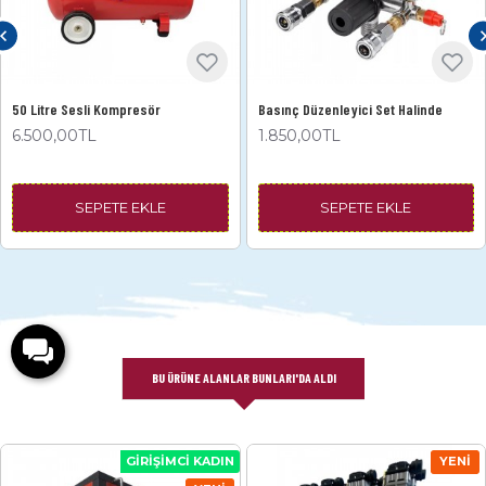
50 Litre Sesli Kompresör
Basınç Düzenleyici Set Halinde
6.500,00TL
1.850,00TL
SEPETE EKLE
SEPETE EKLE
BU ÜRÜNE ALANLAR BUNLARI'DA ALDI
GIRIŞIMCI KADIN
YENI