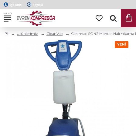
Üye Girişi
Kayıt Ol
Ürünlerimiz
CleanVac
Cleanvac SC 42 Manuel Halı Yıkama 
YENI